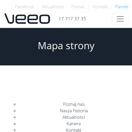
Facebook
Aktualności
Pomoc
Kontakt
Panele
17 717 37 35
Mapa strony
Poznaj nas
Nasza historia
Aktualności
Kariera
Kontakt