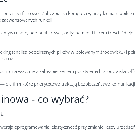
na sieci firmowej. Zabezpiecza komputery, urządzenia mobilne i se
z zaawansowanych funkcji.
ntywirusem, personal firewall, antyspamem i filtrem treści. Obej
xing (analiza podejrzanych plików w izolowanym środowisku) i peł
ishing.
hrona włącznie z zabezpieczeniem poczty email i środowiska Offic
— dla firm które priorytetowo traktują bezpieczeństwo komunikacji
minowa - co wybrać?
da:
wersja oprogramowania, elastyczność przy zmianie liczby urządzeń.