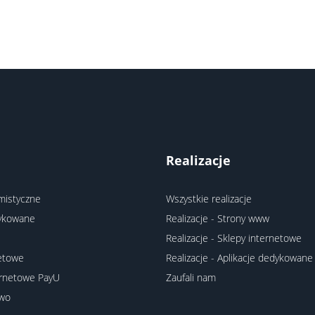
Realizacje
mistyczne
Wszystkie realizacje
dykowane
Realizacje - Strony www
Realizacje - Sklepy internetowe
netowe
Realizacje - Aplikacje dedykowane
ernetowe PayU
Zaufali nam
two