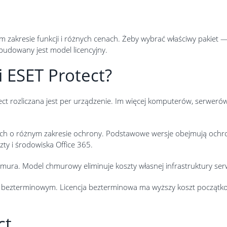
 zakresie funkcji i różnych cenach. Żeby wybrać właściwy pakiet — i
budowany jest model licencyjny.
i ESET Protect?
ct rozliczana jest per urządzenie. Im więcej komputerów, serwerów
jach o różnym zakresie ochrony. Podstawowe wersje obejmują ochr
ty i środowiska Office 365.
mura. Model chmurowy eliminuje koszty własnej infrastruktury se
bezterminowym. Licencja bezterminowa ma wyższy koszt początkowy 
ct