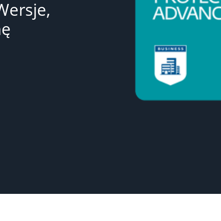
Wersje,
nę