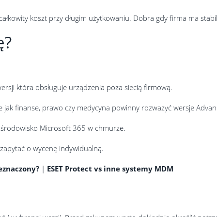
ałkowity koszt przy długim użytkowaniu. Dobra gdy firma ma stabiln
ę?
wersji która obsługuje urządzenia poza siecią firmową.
e jak finanse, prawo czy medycyna powinny rozważyć wersje Adva
 środowisko Microsoft 365 w chmurze.
 zapytać o wycenę indywidualną.
zeznaczony?
|
ESET Protect vs inne systemy MDM