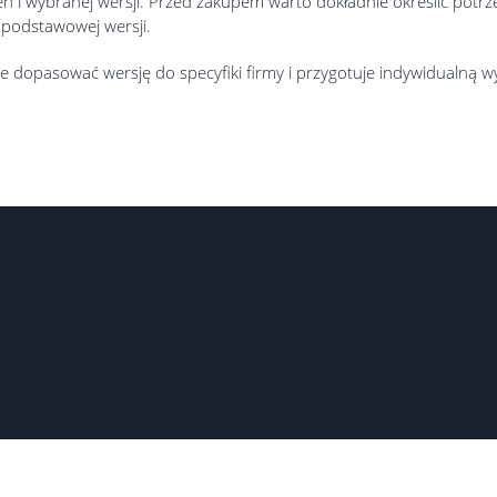
ń i wybranej wersji. Przed zakupem warto dokładnie określić potrz
 podstawowej wersji.
 dopasować wersję do specyfiki firmy i przygotuje indywidualną w