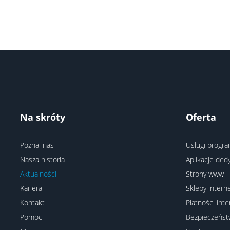
Na skróty
Oferta
Poznaj nas
Usługi progra
Nasza historia
Aplikacje de
Aktualności
Strony www
Kariera
Sklepy inter
Kontakt
Płatności int
Pomoc
Bezpieczeńs