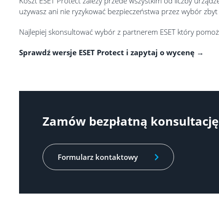
Koszt ESET Protect zależy przede wszystkim od liczby urządze
używasz ani nie ryzykować bezpieczeństwa przez wybór zbyt
Najlepiej skonsultować wybór z partnerem ESET który pomoże
Sprawdź wersje ESET Protect i zapytaj o wycenę →
Zamów bezpłatną konsultację
Formularz kontaktowy