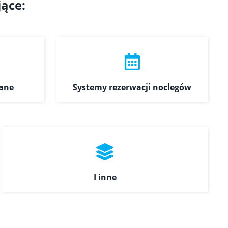
jące:
ane
Systemy rezerwacji noclegów
I inne